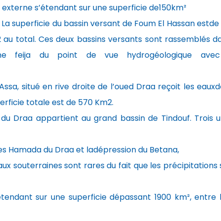
et externe s’étendant sur une superficie de150km²
:
La superficie du bassin versant de Foum El Hassan estde
m2 au total. Ces deux bassins versants sont rassemblés 
me feija du point de vue hydrogéologique avec
Assa, situé en rive droite de l’oued Draa reçoit les eaux
erficie totale est de 570 Km2.
u Draa appartient au grand bassin de Tindouf. Trois u
 des Hamada du Draa et ladépression du Betana,
x souterraines sont rares du fait que les précipitations s
étendant sur une superficie dépassant 1900 km², entre 