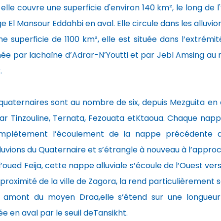
:
elle couvre une superficie d'environ 140 km², le long de
 El Mansour Eddahbi en aval. Elle circule dans les alluvio
une superficie de 1100 km², elle est située dans l’extrém
gnée par lachaîne d’Adrar-N’Youtti et par Jebl Amsing au
.
uaternaires sont au nombre de six, depuis Mezguita en 
r Tinzouline, Ternata, Fezouata etKtaoua. Chaque napp
mplètement l’écoulement de la nappe précédente qu
luvions du Quaternaire et s’étrangle à nouveau à l’appro
’oued Feija, cette nappe alluviale s’écoule de l’Ouest vers
 proximité de la ville de Zagora, la rend particulièrement s
n amont du moyen Draa,elle s’étend sur une longueur
ée en aval par le seuil deTansikht.