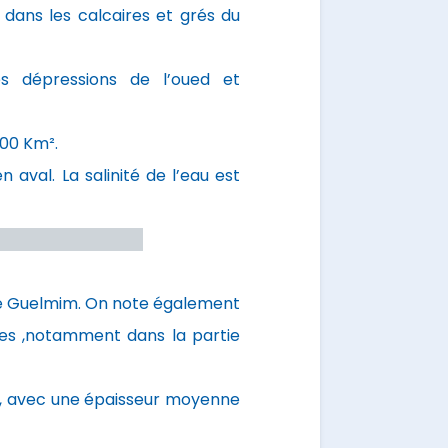
s dans les calcaires et grés du
es dépressions de l’oued et
000 Km².
 aval. La salinité de l’eau est
elmim
 de Guelmim. On note également
lées ,notamment dans la partie
 m, avec une épaisseur moyenne