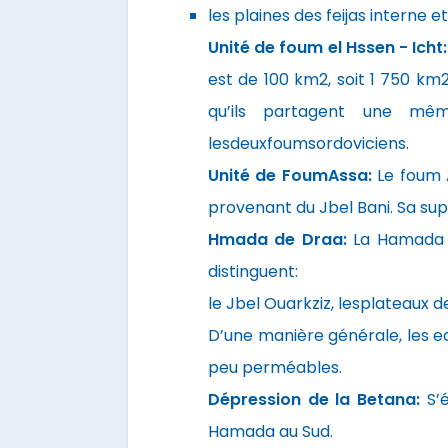
les plaines des feijas interne 
Unité de foum el Hssen - Icht
est de 100 km2, soit 1 750 k
qu’ils partagent une mê
lesdeuxfoumsordoviciens.
Unité de FoumAssa:
Le foum 
provenant du Jbel Bani. Sa sup
Hmada de Draa:
La Hamada d
distinguent:
le Jbel Ouarkziz, lesplateaux
D’une manière générale, les eau
peu perméables.
Dépression de la Betana:
S’
Hamada au Sud.