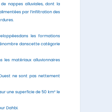
 de nappes alluviales, dont la
mentées par l’infiltration des
ordures.
veloppéesdans les formations
 dénombre danscette catégorie
s les matériaux alluvionnaires
t Ouest ne sont pas nettement
 sur une superficie de 50 km² le
our Dahbi.