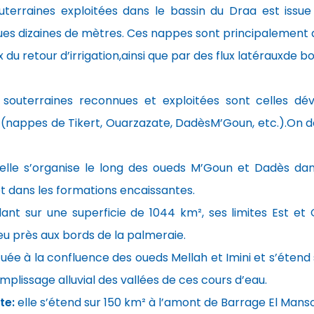
uterraines exploitées dans le bassin du Draa est issue
s dizaines de mètres. Ces nappes sont principalement ali
 du retour d’irrigation,ainsi que par des flux latérauxde b
 souterraines reconnues et exploitées sont celles dé
 (nappes de Tikert, Ouarzazate, DadèsM’Goun, etc.).On
 elle s’organise le long des oueds M’Goun et Dadès dan
t dans les formations encaissantes.
dant sur une superficie de 1044 km², ses limites Est e
peu près aux bords de la palmeraie.
ituée à la confluence des oueds Mellah et Imini et s’étend
mplissage alluvial des vallées de ces cours d’eau.
te:
elle s’étend sur 150 km² à l’amont de Barrage El Mans