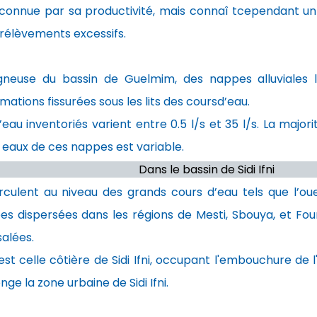
connue par sa productivité, mais connaî tcependant un 
rélèvements excessifs.
neuse du bassin de Guelmim, des nappes alluviales li
ations fissurées sous les lits des coursd’eau.
’eau inventoriés varient entre 0.5 l/s et 35 l/s. La majo
es eaux de ces nappes est variable.
Dans le bassin de Sidi Ifni
rculent au niveau des grands cours d’eau tels que l’oue
s dispersées dans les régions de Mesti, Sbouya, et F
alées.
 celle côtière de Sidi Ifni, occupant l'embouchure de l'o
ge la zone urbaine de Sidi Ifni.