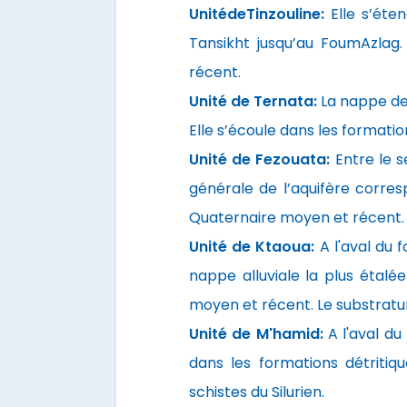
UnitédeTinzouline:
Elle s’éte
Tansikht jusqu’au FoumAzlag.
récent.
Unité de Ternata:
La nappe de 
Elle s’écoule dans les formati
Unité de Fezouata:
Entre le s
générale de l’aquifère corre
Quaternaire moyen et récent.
Unité de Ktaoua:
A l'aval du 
nappe alluviale la plus étalé
moyen et récent. Le substratu
Unité de M'hamid:
A l'aval du
dans les formations détriti
schistes du Silurien.