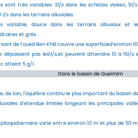
 sont très variables: 2l/s dans les schistes viséen, 5l/
l/s dans les terrains alluviales.
ès variable, douce dans les terrains alluviaux et l
lcaires et grés.
rsant de l’oued Ben Khlil couvre une superficied’environ 1
dépassent pas les1l/s,et peuvent atteindre 10 à 15l/s en
c atteint 5 g/l.
le bassin de Gu
 de loin, l'aquifère continu le plus important du bassin
lluviales d’étendue limitée longeant les principales val
 plioquaternaire varie entre environ 10 m et plus de 50