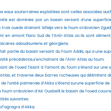
les eaux souterraines exploitées sont celles associées aux
nité est dominée par un bassin versant d’une superfici
ois oueds drainant lafeija vers le foum ordovicien Zguid 
ent en amont flanc Sud de l’Anti-Atlas où ils sont alimen
alcaires adoudouniens et géorgiens.
 fait partie du bassin versant du Foum Addis, qui a une sup
nité précédente,s'enchaînant de l'Anti-Atlas au foum.
sant de l’oued Tissint à l’amont du foum s’étend sur une s
-Atlas, et traverse deux barres rocheuses qui délimitent de
 de l’unité palmeraie d’Akka s’étend surune superficie de
u foum ordovicien d’Ait Ouabelli le bassin de l’oued couvr
tités suivantes:
laTagragra d’Akka;