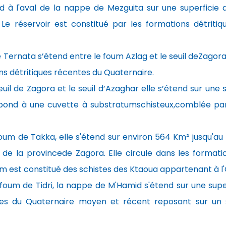
nd à l'aval de la nappe de Mezguita sur une superficie 
 Le réservoir est constitué par les formations détrit
Ternata s’étend entre le foum Azlag et le seuil deZagora
ons détritiques récentes du Quaternaire.
euil de Zagora et le seuil d’Azaghar elle s’étend sur une 
spond à une cuvette à substratumschisteux,comblée par
foum de Takka, elle s'étend sur environ 564 Km² jusqu'au F
e de la provincede Zagora. Elle circule dans les formati
m est constitué des schistes des Ktaoua appartenant à l'
 foum de Tidri, la nappe de M'Hamid s'étend sur une super
ques du Quaternaire moyen et récent reposant sur un 