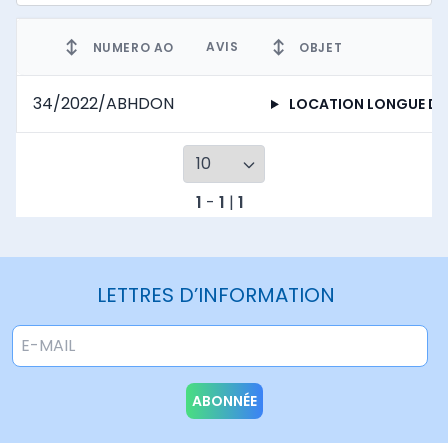
↕
↕
AVIS
NUMERO AO
OBJET
34/2022/ABHDON
LOCATION LONGUE DUREE DE VEHICULES SANS CHAUFFEURS Y COMPRIS MAI
1
-
1
|
1
LETTRES D’INFORMATION
ABONNÉE