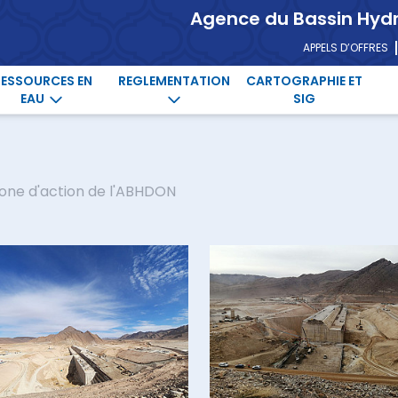
Agence du Bassin Hyd
APPELS D’OFFRES
RESSOURCES EN
REGLEMENTATION
CARTOGRAPHIE ET
EAU
SIG
one d'action de l'ABHDON