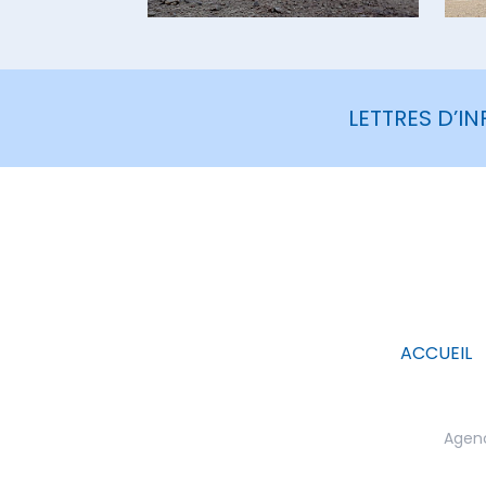
LETTRES D’I
ACCUEIL
Agenc